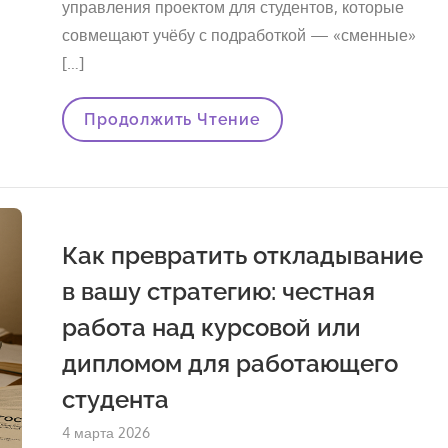
управления проектом для студентов, которые
совмещают учёбу с подработкой — «сменные»
[…]
Диссертация
Продолжить Чтение
По
Сменам:
Как
Работать
Над
Научной
Работой
Как превратить откладывание
При
Ненормированном
в вашу стратегию: честная
Графике
работа над курсовой или
дипломом для работающего
студента
Опубликовано
4 марта 2026