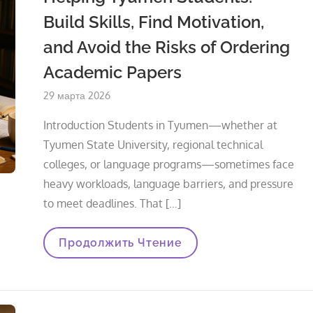
Build Skills, Find Motivation,
and Avoid the Risks of Ordering
Academic Papers
Опубликовано
29 марта 2026
на
Introduction Students in Tyumen—whether at
Tyumen State University, regional technical
colleges, or language programs—sometimes face
heavy workloads, language barriers, and pressure
to meet deadlines. That […]
Helping
Продолжить Чтение
Tyumen
Students:
Build
Skills,
Find