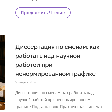
Как
Продолжить Чтение
Написать
Диплом,
Работая
Ночными
Сменами:
Системный
Подход
Диссертация по сменам: как
Для
Тех,
работать над научной
Кто
Не
работой при
Может
Позволить
Себе
ненормированном графике
«готовые
Работы»
Опубликовано
9 марта 2026
на
Диссертация по сменам: как работать над
научной работой при ненормированном
графике Подзаголовок: Практическая система