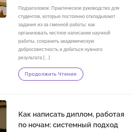
на
Подзаголовок: Практическое руководство для
студентов, которые постоянно откладывают
задания из‑за сменной работы: как
организовать честное написание научной
работы, сохранить академическую
добросовестность и добиться нужного
результата […]
Как
Продолжить Чтение
Превратить
Откладывание
В
Вашу
Стратегию:
Честная
Работа
Как написать диплом, работая
Над
Курсовой
по ночам: системный подход
Или
Дипломом