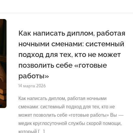
Как
Написать
Диплом
И
Сохранить
Честность,
Как написать диплом, работая
Когда
У
ночными сменами: системный
Вас
Только
подход для тех, кто не может
Фрагменты
Свободного
Времени
позволить себе «готовые
работы»
Опубликовано
14 марта 2026
на
Как написать диплом, работая ночными
сменами: системный подход для тех, кто не
может позволить себе «готовые работы» Вы —
медик круглосуточной службы скорой помощи,
который […]