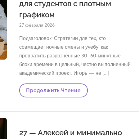
для студентов с плотным
Для
Работающего
Студента
графиком
Опубликовано
27 февраля 2026
на
Подзаголовок: Стратегии для тех, кто
совмещает ночные смены и учебу: как
превратить разрозненные 30–60‑минутные
блоки времени в цельный, честно выполненный
академический проект. Игорь — не […]
Как
Продолжить Чтение
Написать
Диплом,
Работая
По
Ночам:
Системный
Подход
27 — Алексей и минимально
Для
Студентов