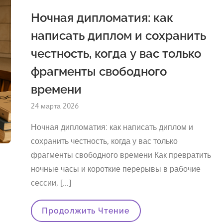
Motivation,
And
Ночная дипломатия: как
Avoid
The
написать диплом и сохранить
Risks
Of
честность, когда у вас только
Ordering
Academic
Papers
фрагменты свободного
времени
Опубликовано
24 марта 2026
на
Ночная дипломатия: как написать диплом и
сохранить честность, когда у вас только
фрагменты свободного времени Как превратить
ночные часы и короткие перерывы в рабочие
сессии, […]
Ночная
Продолжить Чтение
Дипломатия: